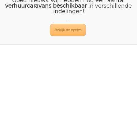
Goed nieuws: wij hebben nog een aantal
verhuurcaravans beschikbaar
in verschillende
indelingen!
21 dealer zijn van het mooie merk KABE. Dit zien wij als een
—
. We kunnen nu in een hele ruime prijsklasse een caravan bieden
r kwaliteit almaar toeneemt. Niet alleen bij de caravans, ook op
Bekijk de opties
 de vraag naar kwaliteit toenemen. Met name veel jonge mensen d
dden komen bij ons over de vloer. KABE speelt daar heel goed o
tactgegevens
Openingstijden
elsweg 4
Dinsdag t/m zaterdag | 09:0
 RC Mijdrecht
17:00
@marsmancaravans.nl
Vacatures