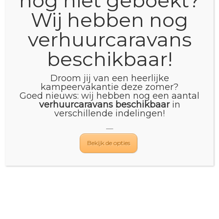
nog niet geboekt?
Wij hebben nog
Magazine 2025 online!
door
Barry Marsman
|
okt 3, 2024
|
Nieuws
verhuurcaravans
Ons nieuwe magazine 2025 is klaar! Bekijk hier de
beschikbaar!
online versie of kom naar onze showroom voor een
exemplaar. In dit magazine vind je de nieuwste
Droom jij van een heerlijke
modellen, met zorg door ons samengesteld. Veel
kampeervakantie deze zomer?
leesplezier en graag tot snel.
Goed nieuws: wij hebben nog een aantal
verhuurcaravans beschikbaar
in
verschillende indelingen!
—
Bekijk de opties