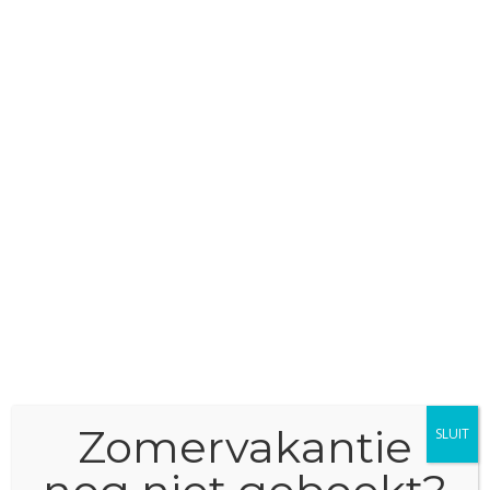
Caravans
door
Barry Marsman
|
okt 22, 2024
|
Nieuws
Dit jaar had Marsman Caravans de eer om bij te
dragen aan de organisatie van het jaarlijkse KABE-
weekend. Tijdens het tweede weekend van oktober
verzamelden 29 equipes zich op het NCC-terrein in
Oudshoorn, Alphen. De professionele organisatie
had een volmaakt...
Zomervakantie
SLUIT