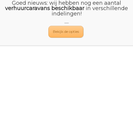
Goed nieuws: wij hebben nog een aantal
tijdelijk extra scherp geprijsd – en dat terwijl dit model al één van 
verhuurcaravans beschikbaar
in verschillende
indelingen!
ck Edition pakket:
—
Bekijk de opties
en tijdens hun vakantie.
n Nederland
tactgegevens
Openingstijden
elsweg 4
Dinsdag t/m zaterdag | 09:0
 RC Mijdrecht
17:00